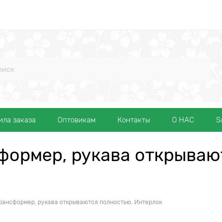
ила заказа
Оптовикам
Контакты
О НАС
S
формер, рукава открываю
рансформер, рукава открываются полностью. Интерлок